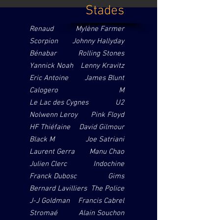
Stades
Renaud
Mylène Farmer
Scorpion
Johnny Hallyday
Bénabar
Rolling Stones
Yannick Noah
Lenny Kravitz
Eric Antoine
James Blunt
Calogero
M
Le Lac des Cygnes
U2
Nolwenn Leroy
Pink Floyd
HF Thiéfaine
David Gilmour
B
lack M
Joe Satriani
Laurent Gerra
Manu Chao
Julien Clerc
Indochine
Franck Dubosc
Gims
Bernard Lavilliers
The Police
J-J Goldman
Francis Cabrel
Stromaé
Alain Souchon