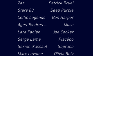
Zaz
Patrick Bruel
Stars 80
Deep Purple
Celtic
Légends
Ben Harper
Ages Tendres ...
Muse
Lara Fabian
J
oe Cocker
Serge Lama
Placébo
Sexion d'assaut
Soprano
Marc Lavoine
Olivia Ruiz
...
Accueil
Danse
Théâtre
Tech
Pro
Cyrille Monnier
06 11 61 30 05
cyrillemonnierchalon@gmail.com